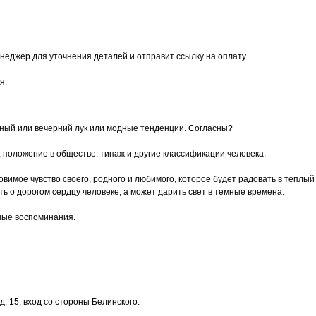
неджер для уточнения деталей и отправит ссылку на оплату.
я.
сный или вечерний лук или модные тенденции. Согласны?
, положение в обществе, типаж и другие классификации человека.
 уловимое чувство своего, родного и любимого, которое будет радовать в тепл
 о дорогом сердцу человеке, а может дарить свет в темные времена.
ные воспоминания.
. 15, вход со стороны Белинского.