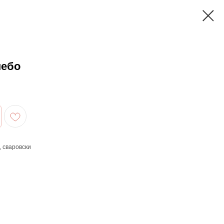
небо
, сваровски