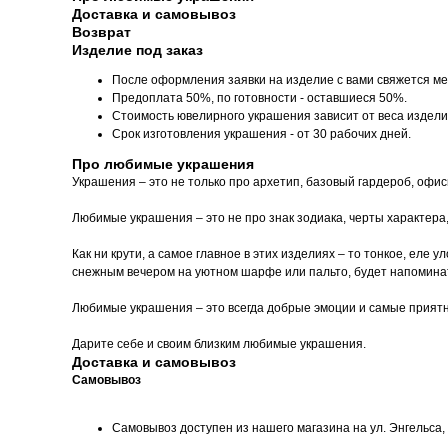
Доставка и самовывоз
Возврат
Изделие под заказ
После оформления заявки на изделие с вами свяжется ме
Предоплата 50%, по готовности - оставшиеся 50%.
Стоимость ювелирного украшения зависит от веса издели
Срок изготовления украшения - от 30 рабочих дней.
Про любимые украшения
Украшения – это не только про архетип, базовый гардероб, офи
Любимые украшения – это не про знак зодиака, черты характера
Как ни крути, а самое главное в этих изделиях – то тонкое, еле
снежным вечером на уютном шарфе или пальто, будет напоминать
Любимые украшения – это всегда добрые эмоции и самые прият
Дарите себе и своим близким любимые украшения.
Доставка и самовывоз
Самовывоз
Самовывоз доступен из нашего магазина на ул. Энгельса, д