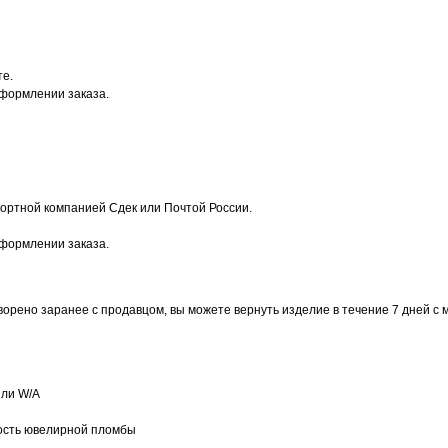
те.
оформлении заказа.
ортной компанией Сдек или Почтой России.
оформлении заказа.
ворено заранее с продавцом, вы можете вернуть изделие в течение 7 дней с 
или W/А
ость ювелирной пломбы