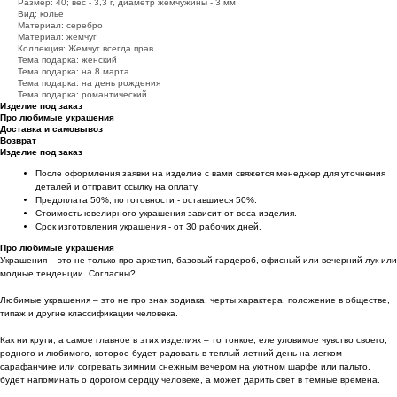
Размер: 40; вес - 3,3 г, диаметр жемчужины - 3 мм
Вид: колье
Материал: серебро
Материал: жемчуг
Коллекция: Жемчуг всегда прав
Тема подарка: женский
Тема подарка: на 8 марта
Тема подарка: на день рождения
Тема подарка: романтический
Изделие под заказ
Про любимые украшения
Доставка и самовывоз
Возврат
Изделие под заказ
После оформления заявки на изделие с вами свяжется менеджер для уточнения
деталей и отправит ссылку на оплату.
Предоплата 50%, по готовности - оставшиеся 50%.
Стоимость ювелирного украшения зависит от веса изделия.
Срок изготовления украшения - от 30 рабочих дней.
Про любимые украшения
Украшения – это не только про архетип, базовый гардероб, офисный или вечерний лук или
модные тенденции. Согласны?
Любимые украшения – это не про знак зодиака, черты характера, положение в обществе,
типаж и другие классификации человека.
Как ни крути, а самое главное в этих изделиях – то тонкое, еле уловимое чувство своего,
родного и любимого, которое будет радовать в теплый летний день на легком
сарафанчике или согревать зимним снежным вечером на уютном шарфе или пальто,
будет напоминать о дорогом сердцу человеке, а может дарить свет в темные времена.