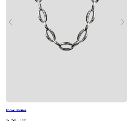
Колье Звенья
Сер
Изя
37 750
р.
для
/
1 шт
7 8