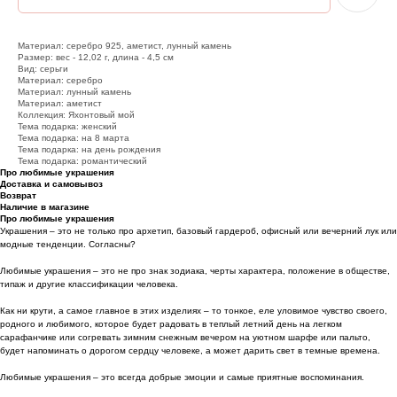
Материал: серебро 925, аметист, лунный камень
Размер: вес - 12,02 г, длина - 4,5 см
Вид: серьги
Материал: серебро
Материал: лунный камень
Материал: аметист
Коллекция: Яхонтовый мой
Тема подарка: женский
Тема подарка: на 8 марта
Тема подарка: на день рождения
Тема подарка: романтический
Про любимые украшения
Доставка и самовывоз
Возврат
Наличие в магазине
Про любимые украшения
Украшения – это не только про архетип, базовый гардероб, офисный или вечерний лук или
модные тенденции. Согласны?
Любимые украшения – это не про знак зодиака, черты характера, положение в обществе,
типаж и другие классификации человека.
Как ни крути, а самое главное в этих изделиях – то тонкое, еле уловимое чувство своего,
родного и любимого, которое будет радовать в теплый летний день на легком
сарафанчике или согревать зимним снежным вечером на уютном шарфе или пальто,
будет напоминать о дорогом сердцу человеке, а может дарить свет в темные времена.
Любимые украшения – это всегда добрые эмоции и самые приятные воспоминания.