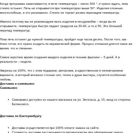
Когда программа заканчивается, в печи температура – около 300 °, и нужно ждать, пока
стекло остынет. Печь не открывается при температурах выше 50°. Изделия сложные,
многослойные, и это рискованно. Стекло не терпит резких перепадов температур.
Именно поэтому мы не рекомендуем мыть изделия в посудомойке – когда вы ее
открываете, температура быстро падает градусов на 30-40, а то и 50. Это большой
перепад температур.
Пока печь остынет до нужной температуры, пройдет еще часов десять. После того, как
блин готов, его нужно осадить по керамической форме. Процесс отекания длится такое же
время, что и спекание.
Самое короткое время создания каждого изделия в технике фьюзинг – 5 дней. А в
реальности – неделя.
Уверены на 100%, что с этим подарком, авторским, в единственном и неповторимом
варианте, в который вложено столько сил, тепла и души мастера, случится особенная
любовь.
Доставка и самовывоз
Самовывоз
Самовывоз доступен из нашего магазина на ул. Энгельса, д. 15, вход со стороны
Белинского.
Доставка по Екатеринбургу
Доставка осуществляется при 100% оплате заказа на сайте.
Стоимость доставки рассчитывается автоматически при оформлении заказа.