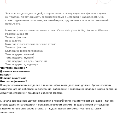
Эта ваза создана для людей, которые видят красоту в простых формах и ярких
контрастах, любят окружать себя предметами с историей и характером. Она
станет идеальным подарком для дизайнеров, художников или просто ценителей
необычного.
Материал: высокотехнологичное стекло Oceanside glass & tile, Uroboros, Wissmach
Размер: 13х13 см
Техника: фьюзинг
Вид: вазочка
Материал: высокотехнологичное стекло
Техника: фьюзинг
Коллекция: Геометрия формы
Тема подарка: женский
Тема подарка: мужской
Тема подарка: на день рождения
Тема подарка: для декора
Что такое фьюзинг?
Доставка и самовывоз
Возврат
Наличие в магазине
Что такое фьюзинг?
Процесс изготовления изделия в технике «фьюзинг» довольно долгий. Кроме времени,
потраченного на собственно вырезание, собирание и склеивание изделия, много времени
уходит на спекание и придание изделию формы.
Сначала вырезанные детали спекаются в плоский блин. На это уходит 15 часов – так как
стекло должно нагреваться и остывать в особом режиме. В зависимости от толщины
изделия, количества слоев стекла, от задачи время это может увеличиваться и
значительно.