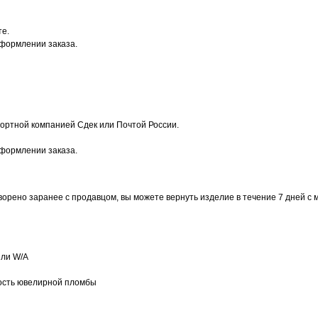
те.
оформлении заказа.
ортной компанией Сдек или Почтой России.
оформлении заказа.
ворено заранее с продавцом, вы можете вернуть изделие в течение 7 дней с 
или W/А
ость ювелирной пломбы