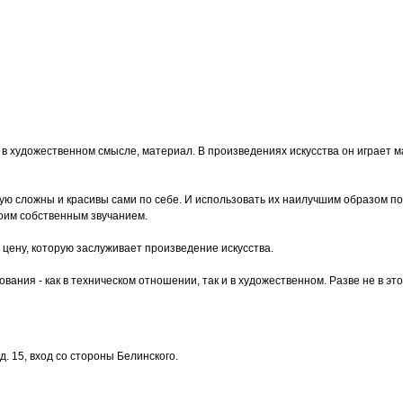
в художественном смысле, материал. В произведениях искусства он играет 
ю сложны и красивы сами по себе. И использовать их наилучшим образом под
оим собственным звучанием.
 цену, которую заслуживает произведение искусства.
вания - как в техническом отношении, так и в художественном. Разве не в э
. 15, вход со стороны Белинского.