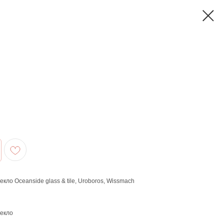
ло Oceanside glass & tile, Uroboros, Wissmach
текло