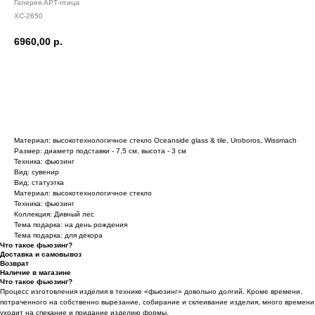
Галерея АРТ-птица
ХС-2650
6960,00
р.
Материал: высокотехнологичное стекло Oceanside glass & tile, Uroboros, Wissmach
Размер: диаметр подставки - 7,5 см, высота - 3 см
Техника: фьюзинг
Вид: сувенир
Вид: статуэтка
Материал: высокотехнологичное стекло
Техника: фьюзинг
Коллекция: Дивный лес
Тема подарка: на день рождения
Тема подарка: для декора
Что такое фьюзинг?
Доставка и самовывоз
Возврат
Наличие в магазине
Что такое фьюзинг?
Процесс изготовления изделия в технике «фьюзинг» довольно долгий. Кроме времени,
потраченного на собственно вырезание, собирание и склеивание изделия, много времени
уходит на спекание и придание изделию формы.