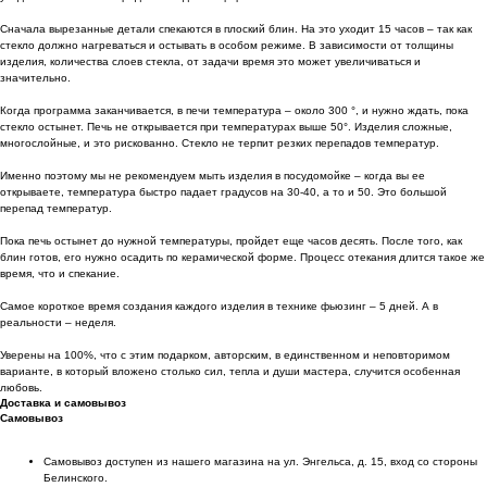
Сначала вырезанные детали спекаются в плоский блин. На это уходит 15 часов – так как
стекло должно нагреваться и остывать в особом режиме. В зависимости от толщины
изделия, количества слоев стекла, от задачи время это может увеличиваться и
значительно.
Когда программа заканчивается, в печи температура – около 300 °, и нужно ждать, пока
стекло остынет. Печь не открывается при температурах выше 50°. Изделия сложные,
многослойные, и это рискованно. Стекло не терпит резких перепадов температур.
Именно поэтому мы не рекомендуем мыть изделия в посудомойке – когда вы ее
открываете, температура быстро падает градусов на 30-40, а то и 50. Это большой
перепад температур.
Пока печь остынет до нужной температуры, пройдет еще часов десять. После того, как
блин готов, его нужно осадить по керамической форме. Процесс отекания длится такое же
время, что и спекание.
Самое короткое время создания каждого изделия в технике фьюзинг – 5 дней. А в
реальности – неделя.
Уверены на 100%, что с этим подарком, авторским, в единственном и неповторимом
варианте, в который вложено столько сил, тепла и души мастера, случится особенная
любовь.
Доставка и самовывоз
Самовывоз
Самовывоз доступен из нашего магазина на ул. Энгельса, д. 15, вход со стороны
Белинского.