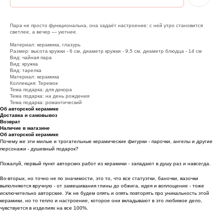
Пара не просто функциональна, она задаёт настроение: с ней утро становится
светлее, а вечер — уютнее.
Материал: керамика, глазурь
Размер: высота кружки - 6 см, диаметр кружки - 9,5 см, диаметр блюдца - 14 см
Вид: чайная пара
Вид: кружка
Вид: тарелка
Материал: керамика
Коллекция: Теремок
Тема подарка: для декора
Тема подарка: на день рождения
Тема подарка: романтический
Об авторской керамике
Доставка и самовывоз
Возврат
Наличие в магазине
Об авторской керамике
Почему же эти милые и трогательные керамические фигурки - парочки, ангелы и другие
персонажи - душевный подарок?
Пожалуй, первый пункт авторских работ из керамики - западают в душу раз и навсегда.
Во-вторых, но точно не по значимости, это то, что все статуэтки, баночки, вазочки
выполняются вручную - от замешивания глины до обжига, идея и воплощение - тоже
исключительно авторские. Уж не будем опять и опять повторять про уникальность этой
керамики, но то тепло и настроение, которое они вкладывают в это любимое дело,
чувствуется в изделиях на все 100%.