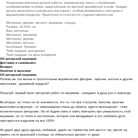
Уникальная ключница ручной работы: керамические панно с объёмными
изображениями осликов, закреплённые на прочной деревянной основе. Каждая
деталь вылеплена и расписана мастером с особым вниманием к текстурам и
выражениям мордочек. Практичность сочетается с художественностью.
Материал: дерево, металл, керамика, глазурь
Размер: 24,5х51 см
Вид: ключница
Материал: керамика
Материал: дерево
Материал: металл
Коллекция: Теремок
Тема подарка: для декора
Тема подарка: на день рождения
Об авторской керамике
Доставка и самовывоз
Возврат
Наличие в магазине
Об авторской керамике
Почему же эти милые и трогательные керамические фигурки - парочки, ангелы и другие
персонажи - душевный подарок?
Пожалуй, первый пункт авторских работ из керамики - западают в душу раз и навсегда.
Во-вторых, но точно не по значимости, это то, что все статуэтки, баночки, вазочки
выполняются вручную - от замешивания глины до обжига, идея и воплощение - тоже
исключительно авторские. Уж не будем опять и опять повторять про уникальность этой
керамики, но то тепло и настроение, которое они вкладывают в это любимое дело,
чувствуется в изделиях на все 100%.
Их дарят друг другу друзья, любимые, дарят на торжества или просто так, увозят на
память гости уральской столицы, но обязательно делают от души.