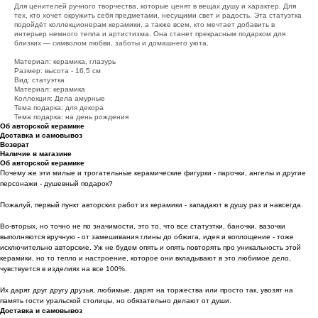
Для ценителей ручного творчества, которые ценят в вещах душу и характер. Для
тех, кто хочет окружить себя предметами, несущими свет и радость. Эта статуэтка
подойдёт коллекционерам керамики, а также всем, кто мечтает добавить в
интерьер немного тепла и артистизма. Она станет прекрасным подарком для
близких — символом любви, заботы и домашнего уюта.
Материал: керамика, глазурь
Размер: высота - 16,5 см
Вид: статуэтка
Материал: керамика
Коллекция: Дела амурные
Тема подарка: для декора
Тема подарка: на день рождения
Об авторской керамике
Доставка и самовывоз
Возврат
Наличие в магазине
Об авторской керамике
Почему же эти милые и трогательные керамические фигурки - парочки, ангелы и другие
персонажи - душевный подарок?
Пожалуй, первый пункт авторских работ из керамики - западают в душу раз и навсегда.
Во-вторых, но точно не по значимости, это то, что все статуэтки, баночки, вазочки
выполняются вручную - от замешивания глины до обжига, идея и воплощение - тоже
исключительно авторские. Уж не будем опять и опять повторять про уникальность этой
керамики, но то тепло и настроение, которое они вкладывают в это любимое дело,
чувствуется в изделиях на все 100%.
Их дарят друг другу друзья, любимые, дарят на торжества или просто так, увозят на
память гости уральской столицы, но обязательно делают от души.
Доставка и самовывоз