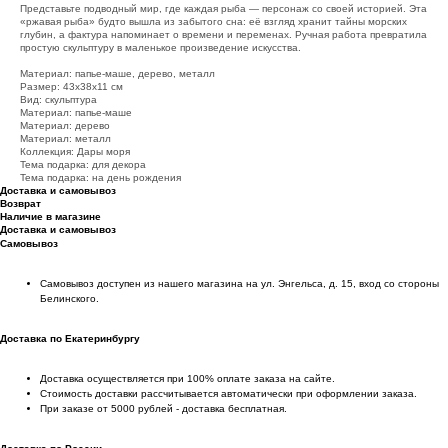
Представьте подводный мир, где каждая рыба — персонаж со своей историей. Эта
«ржавая рыба» будто вышла из забытого сна: её взгляд хранит тайны морских
глубин, а фактура напоминает о времени и переменах. Ручная работа превратила
простую скульптуру в маленькое произведение искусства.
Материал: папье-маше, дерево, металл
Размер: 43х38х11 см
Вид: скульптура
Материал: папье-маше
Материал: дерево
Материал: металл
Коллекция: Дары моря
Тема подарка: для декора
Тема подарка: на день рождения
Доставка и самовывоз
Возврат
Наличие в магазине
Доставка и самовывоз
Самовывоз
Самовывоз доступен из нашего магазина на ул. Энгельса, д. 15, вход со стороны
Белинского.
Доставка по Екатеринбургу
Доставка осуществляется при 100% оплате заказа на сайте.
Стоимость доставки рассчитывается автоматически при оформлении заказа.
При заказе от 5000 рублей - доставка бесплатная.