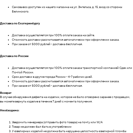
Самовывоз доступен из нашего магазина на ул. Энгельса, д. 15, вход со стороны
Белинского.
Доставка по Екатеринбургу
Доставка осуществляется при 100% оплате заказа на сайте.
Стоимость доставки рассчитывается автоматически при оформлении заказа.
При заказе от 5000 рублей - доставка бесплатная.
Доставка по России
Доставка осуществляется при 100% оплате заказа транспортной компанией Сдек или
Почтой России.
Срок доставки в другие города России - 4-7 рабочих дней.
Стоимость доставки рассчитывается автоматически при оформлении заказа.
При заказе от 5000 рублей - доставка бесплатная.
Возврат
В случае обнаружения дефекта на изделии, которое не было оговорено заранее с продавцом,
вы можете вернуть изделие в течение 7 дней с момента получения.
Необходимо:
Уведомить менеджера (отправить фото товара) на почту или W/А
Товар не должен был быть в употреблении
У ювелирных изделий не должна быть нарушена целостность ювелирной пломбы