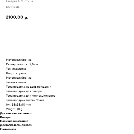
Галерея АРТ-птица
БС-мышь
2100,00
р.
Материал: бронза
Размер: высота - 2,5 см
Техника: литье
Вид: статуэтка
Материал: бронза
Техника: литье
Тема подарка: на день рождения
Тема подарка: для декора
Тема подарка: для коллекционеров
Тема подарка: гостям Урала
lwh: 25x25x10 mm
Weight: 10 g
Доставка и самовывоз
Возврат
Наличие в магазине
Доставка и самовывоз
Самовывоз