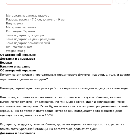
Материал: керамика, глазурь
Размер: высота - 7,5 см, диаметр - 9 см
Вид: кружка
Материал: керамика
Коллекция: Теремок
Тема подарка: для декора
Тема подарка: на день рождения
Тема подарка: романтический
lwh: 75x75x90 mm
Weight: 500 g
Об авторской керамике
Доставка и самовывоз
Возврат
Наличие в магазине
Об авторской керамике
Почему же эти милые и трогательные керамические фигурки - парочки, ангелы и другие
персонажи - душевный подарок?
Пожалуй, первый пункт авторских работ из керамики - западают в душу раз и навсегда.
Во-вторых, но точно не по значимости, это то, что все статуэтки, баночки, вазочки
выполняются вручную - от замешивания глины до обжига, идея и воплощение - тоже
исключительно авторские. Уж не будем опять и опять повторять про уникальность этой
керамики, но то тепло и настроение, которое они вкладывают в это любимое дело,
чувствуется в изделиях на все 100%.
Их дарят друг другу друзья, любимые, дарят на торжества или просто так, увозят на
память гости уральской столицы, но обязательно делают от души.
Доставка и самовывоз