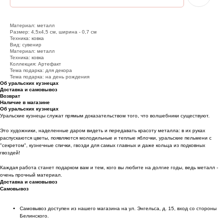
Материал: металл
Размер: 4,5х4,5 см, ширина - 0,7 см
Техника: ковка
Вид: сувенир
Материал: металл
Техника: ковка
Коллекция: Артефакт
Тема подарка: для декора
Тема подарка: на день рождения
Об уральских кузнецах
Доставка и самовывоз
Возврат
Наличие в магазине
Об уральских кузнецах
Уральские кузнецы служат прямым доказательством того, что волшебники существуют.
Это художники, наделенные даром видеть и передавать красоту металла: в их руках
распускаются цветы, появляются молодильные и теплые яблочки, уральские пельмени с
"секретом", кузнечные спички, гвозди для самых главных и даже кольца из подковных
гвоздей!
Каждая работа станет подарком вам и тем, кого вы любите на долгие годы, ведь металл -
очень прочный материал.
Доставка и самовывоз
Самовывоз
Самовывоз доступен из нашего магазина на ул. Энгельса, д. 15, вход со стороны
Белинского.