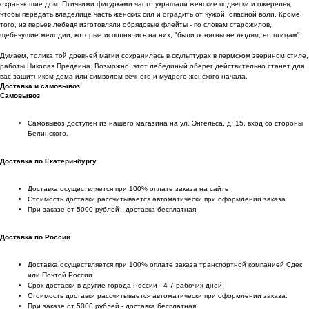
охраняющие дом. Птичьими фигурками часто украшали женские подвески и ожерелья,
чтобы передать владелице часть женских сил и оградить от чужой, опасной воли. Кроме
того, из перьев лебедя изготовляли обрядовые флейты - по словам старожилов,
щебечущие мелодии, которые исполнялись на них, "были понятны не людям, но птицам".
Думаем, толика той древней магии сохранилась в скульптурах в пермском зверином стиле,
работы Николая Предеина. Возможно, этот лебединый оберег действительно станет для
вас защитником дома или символом вечного и мудрого женского начала.
Доставка и самовывоз
Самовывоз
Самовывоз доступен из нашего магазина на ул. Энгельса, д. 15, вход со стороны
Белинского.
Доставка по Екатеринбургу
Доставка осуществляется при 100% оплате заказа на сайте.
Стоимость доставки рассчитывается автоматически при оформлении заказа.
При заказе от 5000 рублей - доставка бесплатная.
Доставка по России
Доставка осуществляется при 100% оплате заказа транспортной компанией Сдек
или Почтой России.
Срок доставки в другие города России - 4-7 рабочих дней.
Стоимость доставки рассчитывается автоматически при оформлении заказа.
При заказе от 5000 рублей - доставка бесплатная.