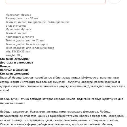
Материал: бронза
Размер: высота - 33 мм
Техника: литье, тонирование, патинирование
Вид: статуэтка
Материал: бронза
Техника: литье
Коллекция: В полете
Тема подарка: гостям Урала
Тема подарка: бизнес-подарок
Тема подарка: для коллекционеров
lwh: 33x33x33 mm
Weight: 10 g
Кто такие демиурги?
Доставка и самовывоз
Возврат
Наличие в магазине
Кто такие демиурги?
Главный бренд галереи - серебряные и бронзовые птицы. Мифические, наполненные
историческим и глубоким сакральным смыслом - амулеты, обереги, просто красивые и
добрые существа - символы человеческих надежд и мечтаний. Для каждого найдется своя
птица!
Лебедь (утка) - птица-демиург, которая создала землю, подняв ее первую щепотку со дна
мирового океана.
Лебедь - загадочная, божественная птица коми-пермяцкого фольклора. Лебедь -
могущественное существо, один из важнейших тотемов, наряду с медведем. Перед нами -
не просто птица, это хранитель души, символ женского начала, сотворившего жизнь.
Статуэтки и чаши в форме лебедя использовались, как могущественные обереги,