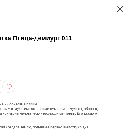
тка Птица-демиург 011
ые и бронзовые птицы.
ским и глубоким сакральным смыслом - амулеты, обереги,
а - символы человеческих надежд и мечтаний. Для каждого
торая создала землю, подняв ее первую щепотку со дна