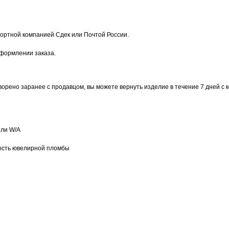
ортной компанией Сдек или Почтой России.
оформлении заказа.
ворено заранее с продавцом, вы можете вернуть изделие в течение 7 дней с 
или W/А
ость ювелирной пломбы