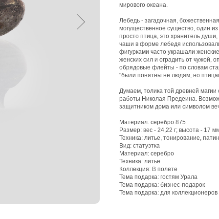
мирового океана.
Лебедь - загадочная, божественная
могущественное существо, один из
просто птица, это хранитель души,
чаши в форме лебедя использовали
фигурками часто украшали женские
женских сил и оградить от чужой, о
обрядовые флейты - по словам ста
"были понятны не людям, но птица
Думаем, толика той древней магии 
работы Николая Предеина. Возможн
защитником дома или символом веч
Материал: серебро 875
Размер: вес - 24,22 г; высота - 17 м
Техника: литье, тонирование, пат
Вид: статуэтка
Материал: серебро
Техника: литье
Коллекция: В полете
Тема подарка: гостям Урала
Тема подарка: бизнес-подарок
Тема подарка: для коллекционеров