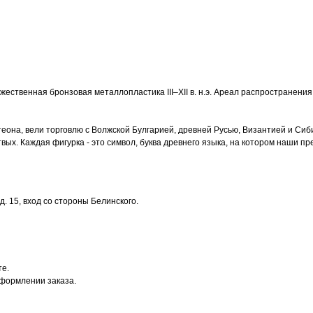
ожественная бронзовая металлопластика III–XII в. н.э. Ареал распространени
теона, вели торговлю с Волжской Булгарией, древней Русью, Византией и Си
х. Каждая фигурка - это символ, буква древнего языка, на котором наши пре
. 15, вход со стороны Белинского.
те.
оформлении заказа.