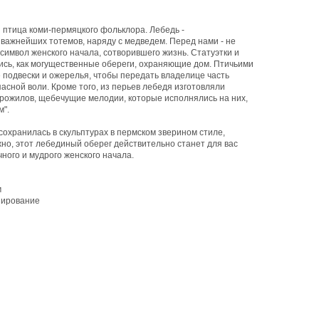
 птица коми-пермяцкого фольклора. Лебедь -
 важнейших тотемов, наряду с медведем. Перед нами - не
 символ женского начала, сотворившего жизнь. Статуэтки и
сь, как могущественные обереги, охраняющие дом. Птичьими
 подвески и ожерелья, чтобы передать владелице часть
пасной воли. Кроме того, из перьев лебедя изготовляли
рожилов, щебечущие мелодии, которые исполнялись на них,
м".
сохранилась в скульптурах в пермском зверином стиле,
о, этот лебединый оберег действительно станет для вас
ного и мудрого женского начала.
м
инирование